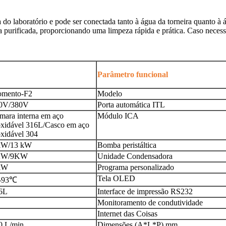
do laboratório e pode ser conectada tanto à água da torneira quanto à á
 purificada, proporcionando uma limpeza rápida e prática. Caso necess
Parâmetro funcional
mento-F2
Modelo
0V/380V
Porta automática ITL
mara interna em aço
Módulo ICA
oxidável 316L/Casco em aço
oxidável 304
kW/13 kW
Bomba peristáltica
KW/9KW
Unidade Condensadora
kW
Programa personalizado
Tela OLED
-93
℃
6L
Interface de impressão RS232
Monitoramento de condutividade
Internet das Coisas
0 L/min
Dimensões (A*L*P) mm