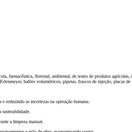
ola, farmacêutica, florestal, ambiental, de testes de produtos agrícolas,
rlenmeyer, balões volumétricos, pipetas, frascos de injeção, placas de P
s e reduzindo as incertezas na operação humana.
a rastreabilidade.
urante a limpeza manual.
 equipamentos e mão de obra, economizando custos.