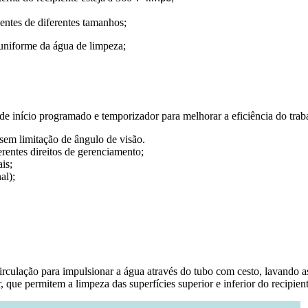
ientes de diferentes tamanhos;
 uniforme da água de limpeza;
e início programado e temporizador para melhorar a eficiência do traba
sem limitação de ângulo de visão.
rentes direitos de gerenciamento;
is;
al);
rculação para impulsionar a água através do tubo com cesto, lavando as
 que permitem a limpeza das superfícies superior e inferior do recipient