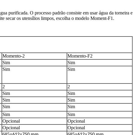
gua purificada. O processo padrão consiste em usar água da torneira e
ite secar os utensílios limpos, escolha o modelo Moment-F1.
Momento-2
Momento-F2
Sim
Sim
Sim
Sim
2
2
Sim
Sim
Sim
Sim
Sim
Sim
Sim
Sim
Opcional
Opcional
Opcional
Opcional
685
×
×
685
×
×
612
750 mm
612
750 mm