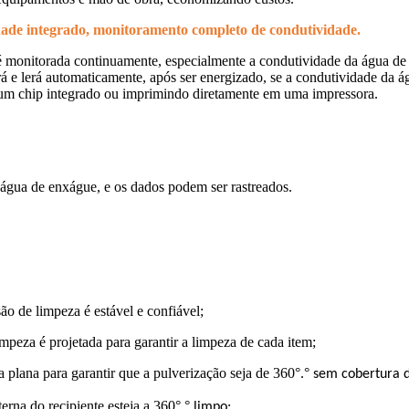
ade integrado, monitoramento completo de condutividade.
monitorada continuamente, especialmente a condutividade da água de en
 e lerá automaticamente, após ser energizado, se a condutividade da á
 um chip integrado ou imprimindo diretamente em uma impressora.
 água de enxágue, e os dados podem ser rastreados.
ão de limpeza é estável e confiável;
mpeza é projetada para garantir a limpeza de cada item;
 plana para garantir que a pulverização seja de 360°.
°
sem cobertura d
erna do recipiente esteja a 360°.
°
limpo;