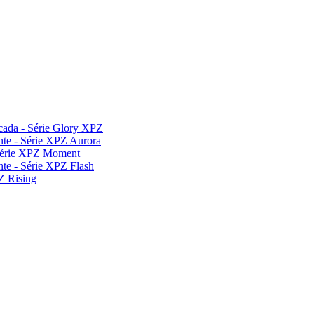
cada - Série Glory XPZ
nte - Série XPZ Aurora
- Série XPZ Moment
te - Série XPZ Flash
Z Rising