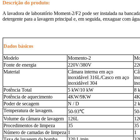
Descrição do produto:
A lavadora de laboratório Moment-2/F2 pode ser instalada na bancada 
detergente para a lavagem principal e, em seguida, enxaguar com água
Dados básicos
Modelo
Momento-2
Mo
Fonte de energia
220V/380V
22
Material
Câmara interna em aço
Câ
inoxidável 316L/Casco em aço
in
inoxidável 304
in
Potência Total
5 kW/10 kW
8 
Potência de aquecimento
4KW/9KW
4
Poder de secagem
N / D
2 
Temperatura de lavagem.
50-93
℃
50
Volume da câmara de lavagem
126L
12
Procedimentos de limpeza
35
35
Número de camadas de limpeza
1
1
Taxa de lavagem da bomba
320 L/min
32